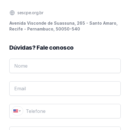
Website
sescpe.org.br
Endereço
Avenida Visconde de Suassuna, 265 - Santo Amaro,
Recife - Pernambuco, 50050-540
Dúvidas? Fale conosco