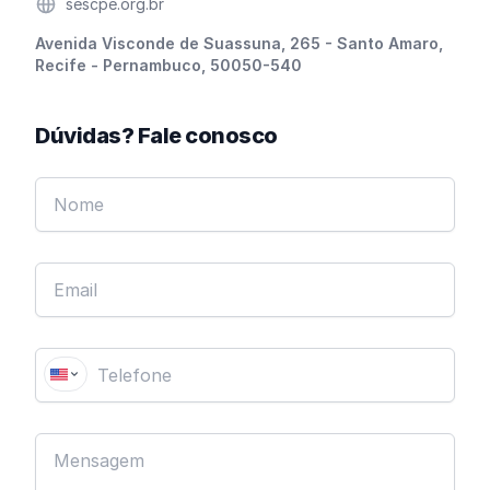
Website
sescpe.org.br
Endereço
Avenida Visconde de Suassuna, 265 - Santo Amaro,
Recife - Pernambuco, 50050-540
Dúvidas? Fale conosco