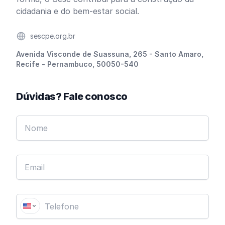
cidadania e do bem-estar social.
Website
sescpe.org.br
Endereço
Avenida Visconde de Suassuna, 265 - Santo Amaro,
Recife - Pernambuco, 50050-540
Dúvidas? Fale conosco