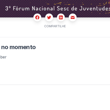
Facebook
Twitter
Email
Linkedin
COMPARTILHE
m no momento
aber