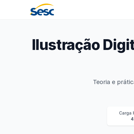
Sesc Pernambuco
Ilustração Digi
Teoria e práti
Carga 
4