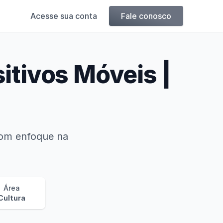
Acesse sua conta
Fale conosco
sitivos Móveis |
 com enfoque na
Área
Cultura